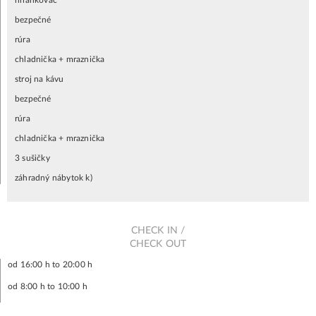
hriankovač
bezpečné
rúra
chladnička + mraznička
stroj na kávu
bezpečné
rúra
chladnička + mraznička
3 sušičky
záhradný nábytok k)
CHECK IN /
CHECK OUT
od 16:00 h to 20:00 h
od 8:00 h to 10:00 h