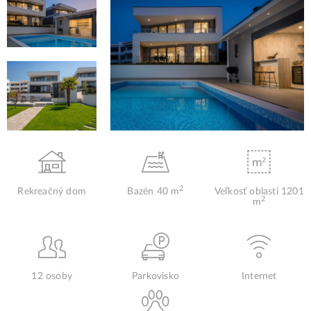
2
Rekreačný dom
Bazén 40 m
Veľkosť oblasti 1201
2
m
12 osoby
Parkovisko
Internet