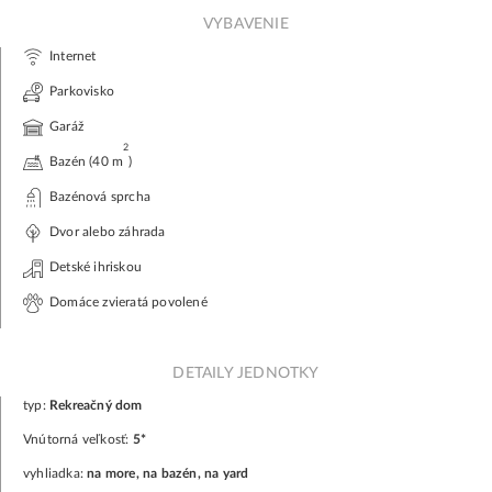
VYBAVENIE
Internet
Parkovisko
Garáž
2
Bazén (40 m
)
Bazénová sprcha
Dvor alebo záhrada
Detské ihriskou
Domáce zvieratá povolené
DETAILY JEDNOTKY
typ:
Rekreačný dom
Vnútorná veľkosť:
5*
vyhliadka:
na more, na bazén, na yard