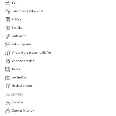
TV
Satelitná / káblová TV
Práčka
Sušička
Grilovanie
Zákaz fajčenia
Vhodné pre prácu na diaľku
Vhodné pre deti
Trezor
Lekárnička
Hasiaci prístroj
KUCHYŇA
Kanvice
Opekač hrianok