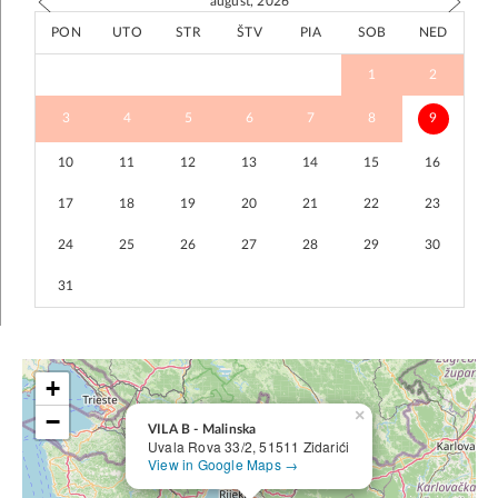
august, 2026
PON
UTO
STR
ŠTV
PIA
SOB
NED
1
2
3
4
5
6
7
8
9
10
11
12
13
14
15
16
17
18
19
20
21
22
23
24
25
26
27
28
29
30
31
+
×
−
VILA B - Malinska
Uvala Rova 33/2, 51511 Zidarići
View in Google Maps →