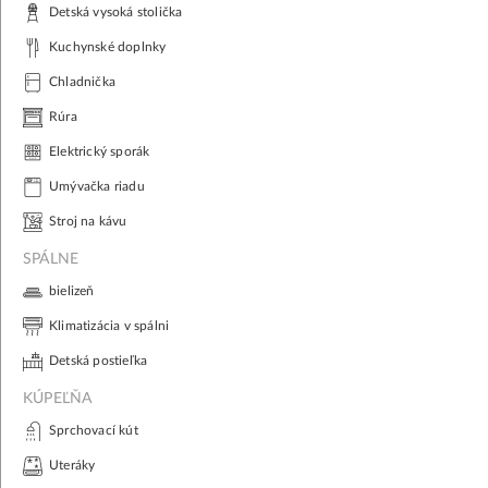
Detská vysoká stolička
Kuchynské doplnky
Chladnička
Rúra
Elektrický sporák
Umývačka riadu
Stroj na kávu
SPÁLNE
bielizeň
Klimatizácia v spálni
Detská postieľka
KÚPEĽŇA
Sprchovací kút
Uteráky