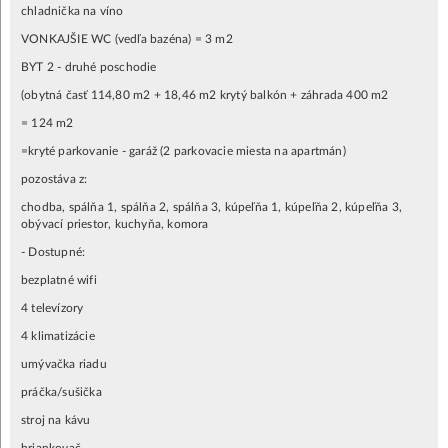
chladnička na víno
VONKAJŠIE WC (vedľa bazéna) = 3 m2
BYT 2 - druhé poschodie
(obytná časť 114,80 m2 + 18,46 m2 krytý balkón + záhrada 400 m2
= 124 m2
=kryté parkovanie - garáž (2 parkovacie miesta na apartmán)
pozostáva z:
chodba, spálňa 1, spálňa 2, spálňa 3, kúpeľňa 1, kúpeľňa 2, kúpeľňa 3,
obývací priestor, kuchyňa, komora
- Dostupné:
bezplatné wifi
4 televízory
4 klimatizácie
umývačka riadu
práčka/sušička
stroj na kávu