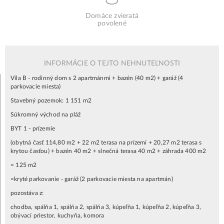
Domáce zvieratá
povolené
INFORMÁCIE O TEJTO NEHNUTEĽNOSTI
Vila B - rodinný dom s 2 apartmánmi + bazén (40 m2) + garáž (4
parkovacie miesta)
Stavebný pozemok: 1 151 m2
Súkromný východ na pláž
BYT 1 - prízemie
(obytná časť 114,80 m2 + 22 m2 terasa na prízemí + 20,27 m2 terasa s
krytou časťou) + bazén 40 m2 + slnečná terasa 40 m2 + záhrada 400 m2
= 125 m2
=kryté parkovanie - garáž (2 parkovacie miesta na apartmán)
pozostáva z:
chodba, spálňa 1, spálňa 2, spálňa 3, kúpeľňa 1, kúpeľňa 2, kúpeľňa 3,
obývací priestor, kuchyňa, komora