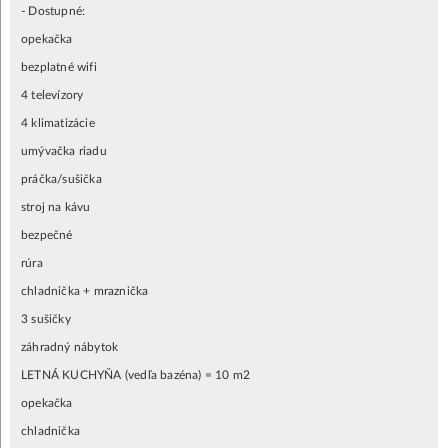
- Dostupné:
opekačka
bezplatné wifi
4 televízory
4 klimatizácie
umývačka riadu
práčka/sušička
stroj na kávu
bezpečné
rúra
chladnička + mraznička
3 sušičky
záhradný nábytok
LETNÁ KUCHYŇA (vedľa bazéna) = 10 m2
opekačka
chladnička